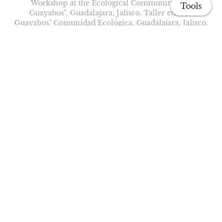
Workshop at the Ecological Community "Los
Tools
Guayabos", Guadalajara, Jalisco. Taller en "Los
Guayabos" Comunidad Ecológica, Guadalajara, Jalisco.
Home
Publications
Projects
Contact form
Workshop at learning community "ALAS", Guadalajara,
Jalisco. Taller en la comunidad de aprendizaje ALAS,
Guadalajara, Jalisco.