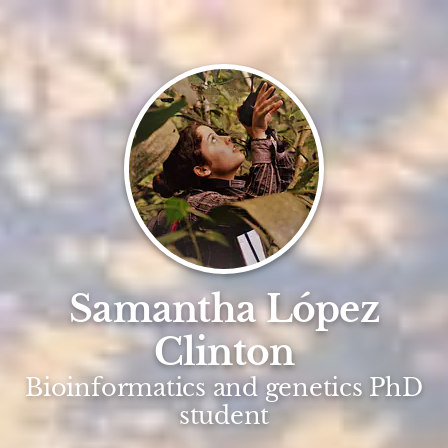
Samantha López
Clinton
Bioinformatics and genetics PhD
student